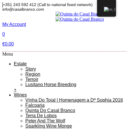
+351 243 592 412
(Call to national fixed network)
info@casalbranco.com
My Account
0
€
0.00
Menu
Estate
Story
Region
Terroir
Lusitano Horse Breeding
+
Wines
Vinha Do Tojal | Homenagem a Dª Sophia 2016
Falcoaria
Quinta Do Casal Branco
Terra De Lobos
Peter And The Wolf
Sparkling Wine Monge