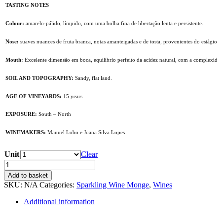
TASTING NOTES
Colour:
amarelo-pálido, límpido, com uma bolha fina de libertação lenta e persistente.
Nose:
suaves nuances de fruta branca, notas amanteigadas e de tosta, provenientes do estágio 
Mouth:
Excelente dimensão em boca, equilíbrio perfeito da acidez natural, com a complexidad
SOIL AND TOPOGRAPHY:
Sandy, flat land.
AGE OF VINEYARDS:
15 years
EXPOSURE:
South – North
WINEMAKERS:
Manuel Lobo e Joana Silva Lopes
Unit
Clear
Monge
Reserva
Add to basket
Blanc
SKU:
N/A
Categories:
Sparkling Wine Monge
,
Wines
de
Noirs
Additional information
2016
quantity