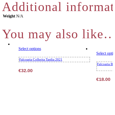
Additional informat
Weight
N/A
You may also like
This
Select options
product
Select opti
has
Falcoaria Colheita Tardia 2021
multiple
Falcoaria Br
variants.
€
32.00
The
options
€
18.00
may
be
chosen
on
the
product
page