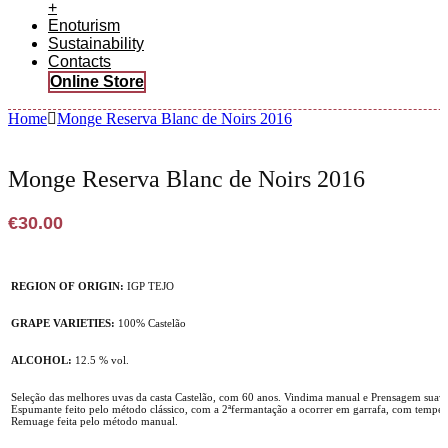
+
Enoturism
Sustainability
Contacts
Online Store
Home
Monge Reserva Blanc de Noirs 2016
Monge Reserva Blanc de Noirs 2016
€
30.00
REGION OF ORIGIN:
IGP TEJO
GRAPE VARIETIES:
100% Castelão
ALCOHOL:
12.5 % vol.
Seleção das melhores uvas da casta Castelão, com 60 anos. Vindima manual e Prensagem suav
Espumante feito pelo método clássico, com a 2ªfermantação a ocorrer em garrafa, com tempera
Remuage feita pelo método manual.