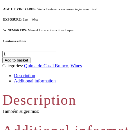
AGE OF VINEYARDS:
Vinha Centenária em consociação com olival
EXPOSURE:
East – West
WINEMAKERS:
Manuel Lobo e Joana Silva Lopes
Contains sulfites
Vinha
do
Add to basket
Tojal
Categories:
Quinta do Casal Branco
,
Wines
|
Homenagem
Description
a
Additional information
Dª
Sophia
Description
2016
quantity
Também sugerimos: