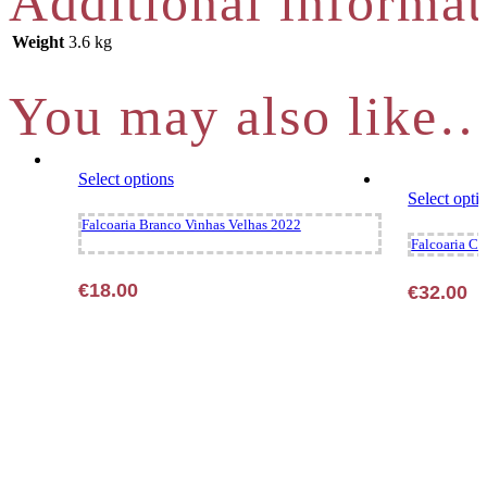
Additional informat
Weight
3.6 kg
You may also like
This
Select options
product
Select opti
has
Falcoaria Branco Vinhas Velhas 2022
multiple
Falcoaria Co
variants.
The
€
18.00
€
32.00
options
may
be
chosen
on
the
product
page