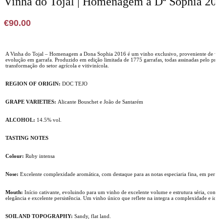
Vinha do Tojal | Homenagem a Dª Sophia 20
€
90.00
A Vinha do Tojal – Homenagem a Dona Sophia 2016 é um vinho exclusivo, proveniente de vinh
evolução em garrafa. Produzido em edição limitada de 1775 garrafas, todas assinadas pelo pr
transformação do setor agrícola e vitivinícola.
REGION OF ORIGIN:
DOC TEJO
GRAPE VARIETIES:
Alicante Bouschet e João de Santarém
ALCOHOL:
14.5% vol.
TASTING NOTES
Colour:
Ruby intensa
Nose:
Excelente complexidade aromática, com destaque para as notas especiaria fina, em perfe
Mouth:
Início cativante, evoluindo para um vinho de excelente volume e estrutura séria, comp
elegância e excelente persistência. Um vinho único que reflete na integra a complexidade e ide
SOIL AND TOPOGRAPHY:
Sandy, flat land.