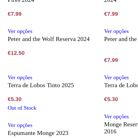
has
has
be
be
multiple
mult
€
7.99
€
7.99
chosen
cho
variants.
vari
on
on
The
The
This
Thi
Ver opções
Ver opções
the
the
options
opti
Peter and the Wolf Reserva 2024
Peter and th
product
pro
product
pro
may
ma
has
has
page
pag
€
12.50
be
be
multiple
mult
€
7.99
chosen
cho
variants.
vari
on
on
The
The
This
Thi
Ver opções
Ver opções
the
the
options
opti
Terra de Lobos Tinto 2025
Terra de Lob
product
pro
product
pro
may
ma
has
has
page
pag
€
5.30
€
5.30
be
be
multiple
mult
Out of Stock
chosen
cho
variants.
vari
Thi
Ver opções
on
on
The
The
Monge Reserv
This
pro
Ver opções
the
the
options
opti
2016
Espumante Monge 2023
product
has
product
pro
may
ma