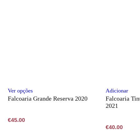
opti
ma
be
cho
on
the
pro
pag
This
Ver opções
Adicionar
Falcoaria Grande Reserva 2020
Falcoaria Ti
product
2021
has
multiple
€
45.00
variants.
€
40.00
The