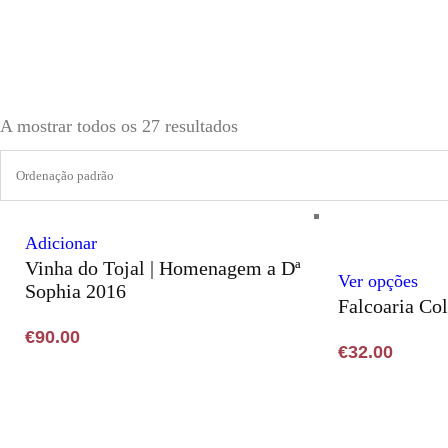
A mostrar todos os 27 resultados
Adicionar
Vinha do Tojal | Homenagem a Dª
Thi
Ver opções
Sophia 2016
Falcoaria Col
pro
has
€
90.00
€
32.00
mult
vari
The