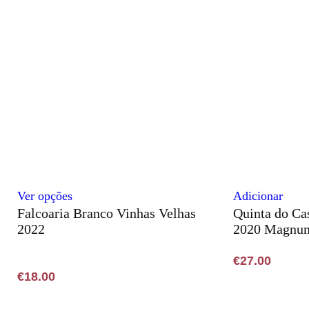
options
may
be
chosen
on
the
product
page
This
Ver opções
Adicionar
Falcoaria Branco Vinhas Velhas
Quinta do Ca
product
2022
2020 Magnum
has
multiple
€
27.00
variants.
€
18.00
The