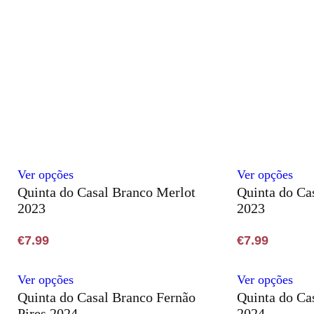
may
ma
be
be
chosen
cho
on
on
the
the
product
pro
page
pag
This
Thi
Ver opções
Ver opções
Quinta do Casal Branco Merlot
Quinta do Ca
product
pro
2023
2023
has
has
multiple
mult
€
7.99
€
7.99
variants.
vari
The
The
This
Thi
Ver opções
Ver opções
options
opti
Quinta do Casal Branco Fernão
Quinta do Ca
product
pro
may
ma
Pires 2024
2024