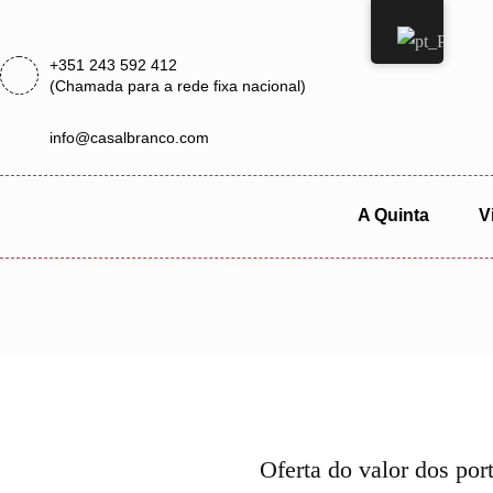
+351 243 592 412
(Chamada para a rede fixa nacional)
info@casalbranco.com
A Quinta
V
Oferta do valor dos po