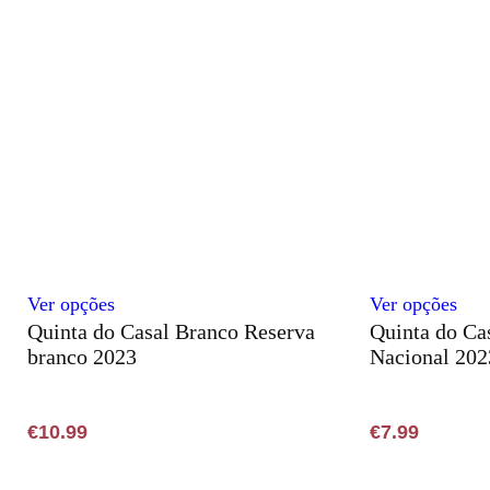
options
may
be
chosen
on
the
product
page
This
Thi
Ver opções
Ver opções
Quinta do Casal Branco Reserva
Quinta do Ca
product
pro
branco 2023
Nacional 202
has
has
multiple
mult
variants.
vari
€
10.99
€
7.99
The
The
options
opti