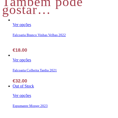
Também pode
gostar…
This
Ver opções
product
has
Falcoaria Branco Vinhas Velhas 2022
multiple
variants.
The
€
18.00
options
may
This
Ver opções
be
product
chosen
has
Falcoaria Colheita Tardia 2021
on
multiple
the
variants.
€
32.00
product
The
Out of Stock
page
options
may
This
Ver opções
be
product
chosen
has
Espumante Monge 2023
on
multiple
the
variants.
product