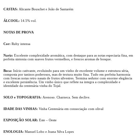
CASTAS:
Alicante Bouschet e João de Santarém
ÁLCOOL:
14.5% vol.
NOTAS DE PROVA
Cor:
Ruby intensa
Nariz:
Excelente complexidade aromática, com destaque para as notas especiaria fina, em
perfeita sintonia com suaves frutos vermelhos, e frescos aromas de bosque.
Boca:
Início cativante, evoluindo para um vinho de excelente volume e estrutura séria,
composta por taninos poderosos, mas de textura muito fina. Tudo em perfeita harmonia
com frescas notas retro nasais de frutos silvestres. Termina sedutor com enorme elegância
e excelente persistência. Um vinho único que reflete na integra a complexidade e
identidade da centenária vinha do Tojal.
SOLO e TOPOGRAFIA:
Arenoso. Charneca. Sem declive.
IDADE DAS VINHAS:
Vinha Centenária em consociação com olival
EXPOSIÇÃO SOLAR:
Este – Oeste
ENOLOGIA:
Manuel Lobo e Joana Silva Lopes