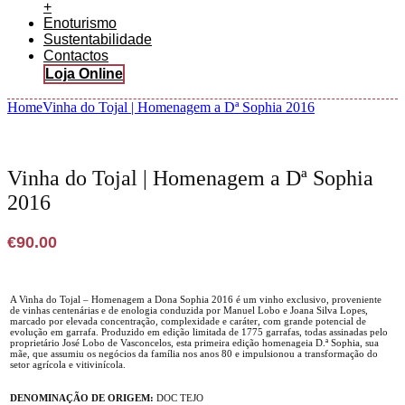
+
Enoturismo
Sustentabilidade
Contactos
Loja Online
Home
Vinha do Tojal | Homenagem a Dª Sophia 2016
Vinha do Tojal | Homenagem a Dª Sophia
2016
€
90.00
A Vinha do Tojal – Homenagem a Dona Sophia 2016 é um vinho exclusivo, proveniente
de vinhas centenárias e de enologia conduzida por Manuel Lobo e Joana Silva Lopes,
marcado por elevada concentração, complexidade e caráter, com grande potencial de
evolução em garrafa. Produzido em edição limitada de 1775 garrafas, todas assinadas pelo
proprietário José Lobo de Vasconcelos, esta primeira edição homenageia D.ª Sophia, sua
mãe, que assumiu os negócios da família nos anos 80 e impulsionou a transformação do
setor agrícola e vitivinícola.
DENOMINAÇÃO DE ORIGEM:
DOC TEJO