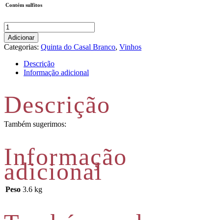
Contém sulfitos
Quantidade
de
Adicionar
Vinha
Categorias:
Quinta do Casal Branco
,
Vinhos
do
Tojal
Descrição
|
Informação adicional
Homenagem
a
Descrição
Dª
Sophia
2016
Também sugerimos:
Informação
adicional
Peso
3.6 kg