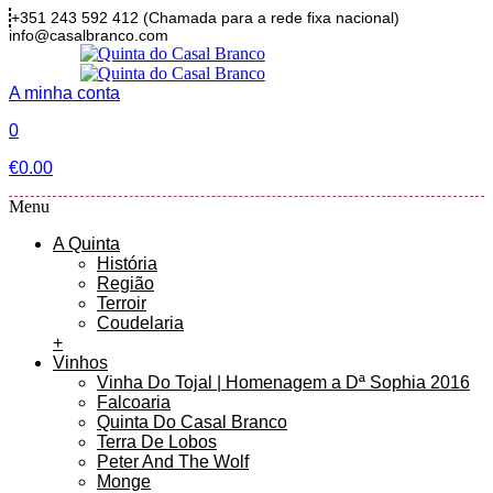
+351 243 592 412
(Chamada para a rede fixa nacional)
info@casalbranco.com
A minha conta
0
€
0.00
Menu
A Quinta
História
Região
Terroir
Coudelaria
+
Vinhos
Vinha Do Tojal | Homenagem a Dª Sophia 2016
Falcoaria
Quinta Do Casal Branco
Terra De Lobos
Peter And The Wolf
Monge