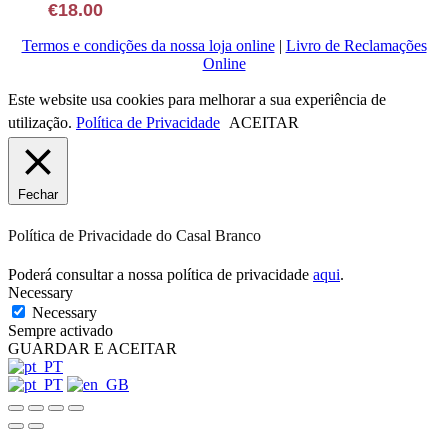
The
€
18.00
page
options
may
Termos e condições da nossa loja online
|
Livro de Reclamações
be
Online
chosen
on
Este website usa cookies para melhorar a sua experiência de
the
utilização.
Política de Privacidade
ACEITAR
product
page
Fechar
Política de Privacidade do Casal Branco
Poderá consultar a nossa política de privacidade
aqui
.
Necessary
Necessary
Sempre activado
GUARDAR E ACEITAR