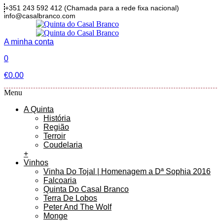
+351 243 592 412
(Chamada para a rede fixa nacional)
info@casalbranco.com
A minha conta
0
€
0.00
Menu
A Quinta
História
Região
Terroir
Coudelaria
+
Vinhos
Vinha Do Tojal | Homenagem a Dª Sophia 2016
Falcoaria
Quinta Do Casal Branco
Terra De Lobos
Peter And The Wolf
Monge